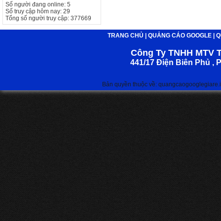
Số người đang online: 5
Số truy cập hôm nay: 29
Tổng số người truy cập: 377669
TRANG CHỦ
|
QUẢNG CÁO GOOGLE
|
Q
Công Ty TNHH MTV 
441/17 Điện Biên Phủ ,
Bản quyền thuộc về: quangcaogooglegiare.in