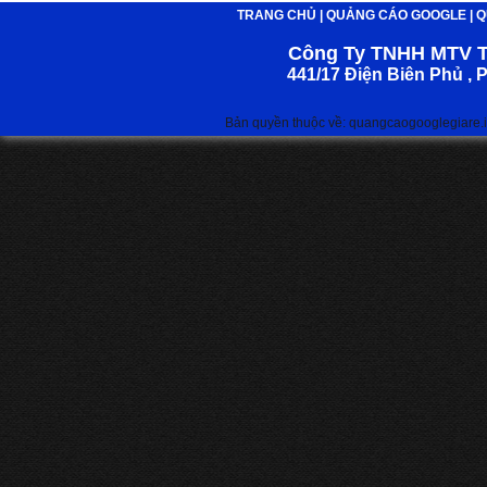
TRANG CHỦ
|
QUẢNG CÁO GOOGLE
|
Q
Công Ty TNHH MTV 
441/17 Điện Biên Phủ ,
Bản quyền thuộc về: quangcaogooglegiare.in