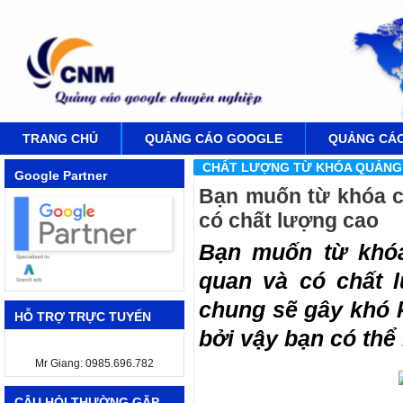
TRANG CHỦ
QUẢNG CÁO GOOGLE
QUẢNG CÁ
CHẤT LƯỢNG TỪ KHÓA QUẢNG
Google Partner
Bạn muốn từ khóa c
có chất lượng cao
Bạn muốn từ khóa
quan và có chất 
chung sẽ gây khó k
HỖ TRỢ TRỰC TUYẾN
bởi vậy bạn có thể 
Mr Giang: 0985.696.782
CÂU HỎI THƯỜNG GẶP